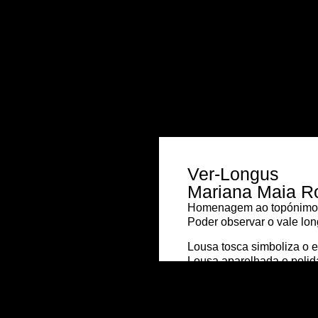
Ver-Longus
Mariana Maia R
Homenagem ao topónimo V
Poder observar o vale lo
Lousa tosca simboliza o e
Lousa aparelhada e poli
aperfeiçoamento.
ESPAÇO NATURAL E E
Construção de PAISAG