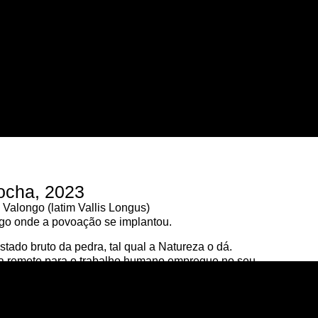
ocha, 2023
alongo (latim Vallis Longus)
ngo onde a povoação se implantou.
stado bruto da pedra, tal qual a Natureza o dá.
da remete para o trabalho humano empregue no seu
SPAÇO CONSTRUÍDO
EM CULTURAL