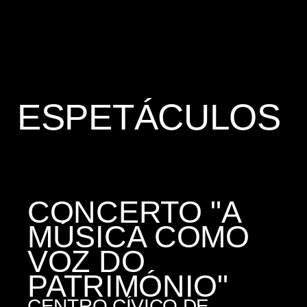
ESPETÁCULOS
CONCERTO "A
MÚSICA COMO
VOZ DO
PATRIMÓNIO"
CENTRO CÍVICO DE