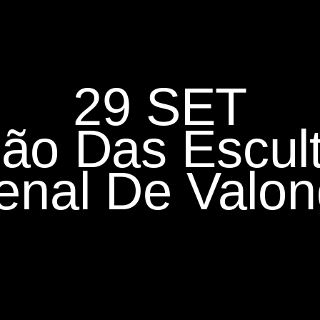
29 SET
ão Das Escult
enal De Valo