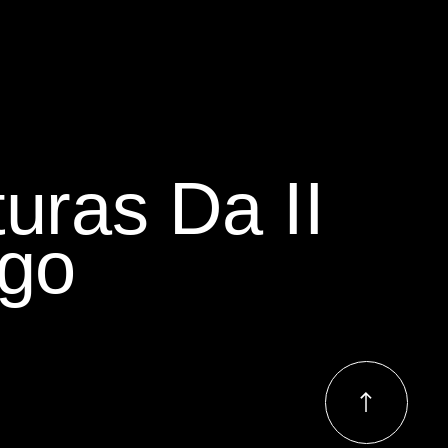
uras Da II
ngo